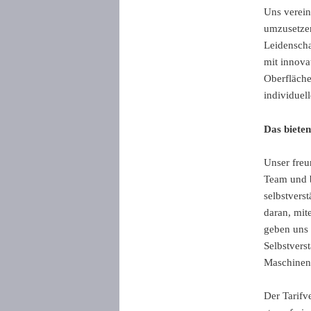
Uns verein
umzusetzen
Leidenscha
mit innova
Oberfläche
individuel
Das bieten
Unser freu
Team und bi
selbstverst
daran, mit
geben uns 
Selbstvers
Maschinen
Der Tarifve