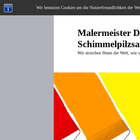
Wir benutzen Cookies um die Nutzerfreundlichkeit der W
Zum
primären
Inhalt
Malermeister Di
springen
Schimmelpilzsa
Wir streichen Ihnen die Welt, wie s