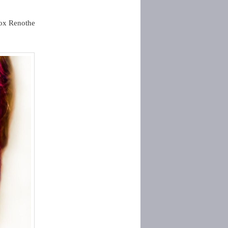
herm Fußbodenheizung