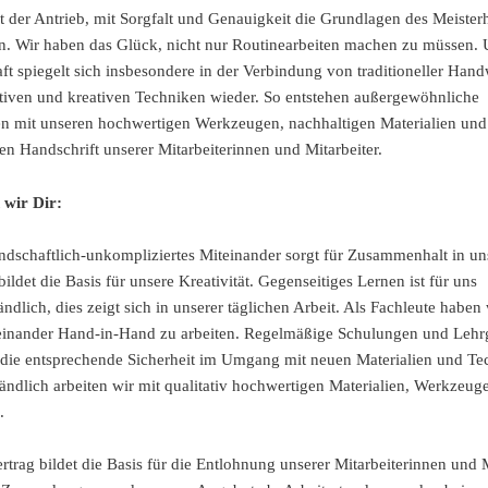
t der Antrieb, mit Sorgfalt und Genauigkeit die Grundlagen des Meiste
. Wir haben das Glück, nicht nur Routinearbeiten machen zu müssen. 
ft spiegelt sich insbesondere in der Verbindung von traditioneller Han
tiven und kreativen Techniken wieder. So entstehen außergewöhnliche
n mit unseren hochwertigen Werkzeugen, nachhaltigen Materialien und
len Handschrift unserer Mitarbeiterinnen und Mitarbeiter.
 wir Dir:
ndschaftlich-unkompliziertes Miteinander sorgt für Zusammenhalt in u
ldet die Basis für unsere Kreativität. Gegenseitiges Lernen ist für uns
ändlich, dies zeigt sich in unserer täglichen Arbeit. Als Fachleute haben
einander Hand-in-Hand zu arbeiten. Regelmäßige Schulungen und Leh
die entsprechende Sicherheit im Umgang mit neuen Materialien und Te
tändlich arbeiten wir mit qualitativ hochwertigen Materialien, Werkzeug
.
rtrag bildet die Basis für die Entlohnung unserer Mitarbeiterinnen und M