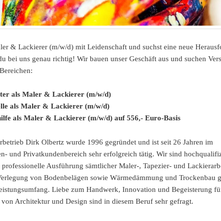
ler & Lackierer (m/w/d) mit Leidenschaft und suchst eine neue Heraus
du bei uns genau richtig! Wir bauen unser Geschäft aus und suchen Ver
Bereichen:
ter als Maler & Lackierer (m/w/d)
lle als Maler & Lackierer (m/w/d)
ilfe als Maler & Lackierer (m/w/d) auf 556,- Euro-Basis
rbetrieb Dirk Olbertz wurde 1996 gegründet und ist seit 26 Jahren im
en- und Privatkundenbereich sehr erfolgreich tätig. Wir sind hochqualifi
e professionelle Ausführung sämtlicher Maler-, Tapezier- und Lackierarb
Verlegung von Bodenbelägen sowie Wärmedämmung und Trockenbau g
istungsumfang. Liebe zum Handwerk, Innovation und Begeisterung für
 von Architektur und Design sind in diesem Beruf sehr gefragt.