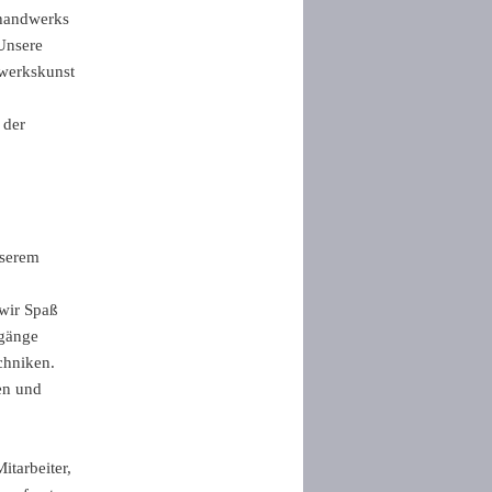
rhandwerks
Unsere
dwerkskunst
 der
nserem
 wir Spaß
rgänge
chniken.
en und
itarbeiter,