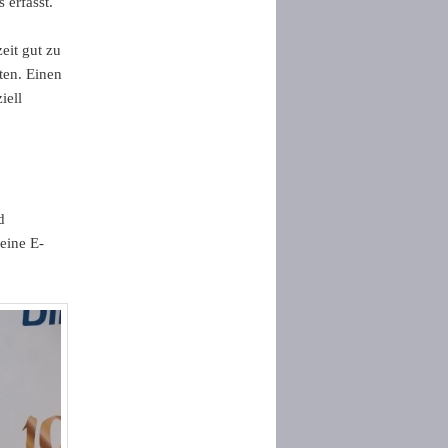
 erfasst.
eit gut zu
ten. Einen
iell
d
eine E-