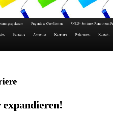
eistungsspektrum
Fugenlose Oberflächen
*NEU* Schönox Renotherm F
biet
Beratung
Aktuelles
Karriere
Referenzen
Kontakt
iere
 expandieren!