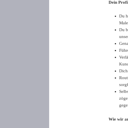
Dein Profi
Du h
Male
Du b
unser
Gena
Führ
Verl
Kund
Dich
Rout
sorg
Selb
zöge
gege
Wie wir ar