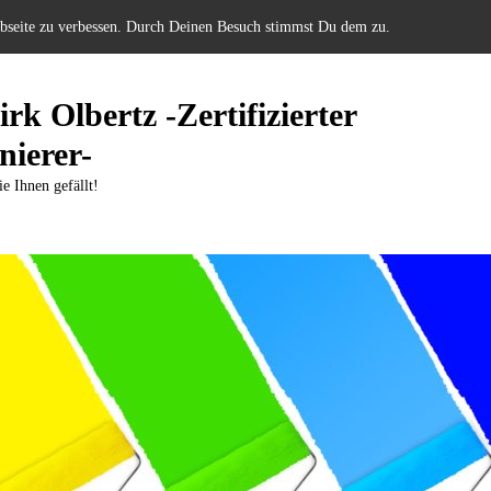
ebseite zu verbessen. Durch Deinen Besuch stimmst Du dem zu.
rk Olbertz -Zertifizierter
nierer-
ie Ihnen gefällt!