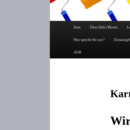
Hauptmenü
Start
Über Dirk Olbertz
L
Was spricht für uns?
Einsatzge
AGB
Karr
Wir