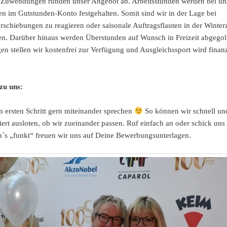
e Zuwendungen runden unser Angebot ab. Arbeitsstunden werden bei uns
n im Gutstunden-Konto festgehalten. Somit sind wir in der Lage bei
rschiebungen zu reagieren oder saisonale Auftragsflauten in der Winterz
n. Darüber hinaus werden Überstunden auf Wunsch in Freizeit abgegol
n stellen wir kostenfrei zur Verfügung und Ausgleichssport wird finanz
.
zu uns:
m ersten Schritt gern miteinander sprechen
So können wir schnell un
ert ausloten, ob wir zueinander passen. Ruf einfach an oder schick uns 
´s „funkt“ freuen wir uns auf Deine Bewerbungsunterlagen.