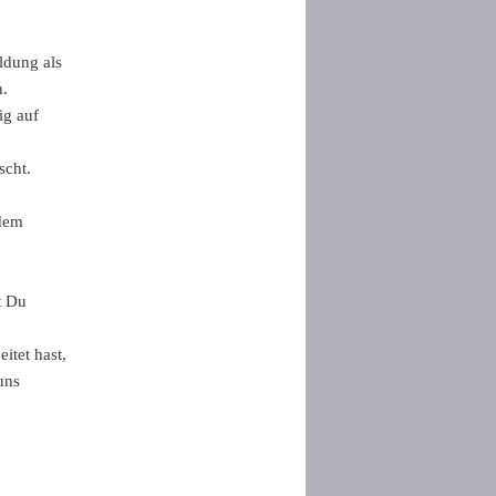
ldung als
n.
ig auf
scht.
 dem
t Du
itet hast,
uns