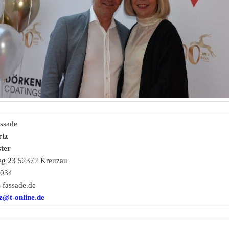
ssade
rtz
ter
g 23 52372 Kreuzau
4034
fassade.de
z@t-online.de