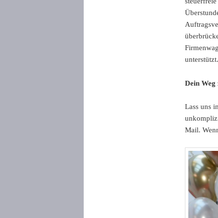
steuerfrei
Überstunde
Auftragsve
überbrücke
Firmenwage
unterstützt
Dein Weg 
Lass uns i
unkomplizi
Mail. Wenn