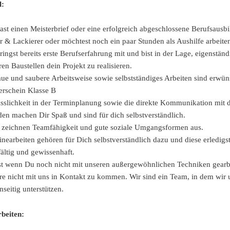
l:
ast einen Meisterbrief oder eine erfolgreich abgeschlossene Berufsausbi
r & Lackierer oder möchtest noch ein paar Stunden als Aushilfe arbeite
ringst bereits erste Berufserfahrung mit und bist in der Lage, eigenständ
en Baustellen dein Projekt zu realisieren.
ue und saubere Arbeitsweise sowie selbstständiges Arbeiten sind erwün
erschein Klasse B
ässlichkeit in der Terminplanung sowie die direkte Kommunikation mit
en machen Dir Spaß und sind für dich selbstverständlich.
 zeichnen Teamfähigkeit und gute soziale Umgangsformen aus.
inearbeiten gehören für Dich selbstverständlich dazu und diese erledigs
fältig und gewissenhaft.
st wenn Du noch nicht mit unseren außergewöhnlichen Techniken gearbe
re nicht mit uns in Kontakt zu kommen. Wir sind ein Team, in dem wir 
nseitig unterstützen.
beiten: