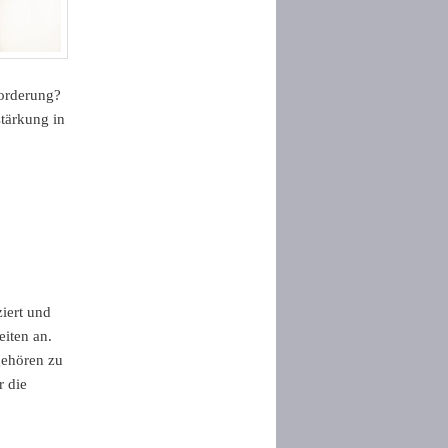
forderung?
stärkung in
ziert und
eiten an.
ehören zu
 die