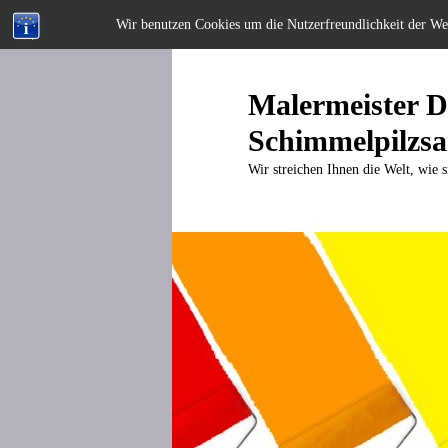
Wir benutzen Cookies um die Nutzerfreundlichkeit der W
Zum
primären
Inhalt
Malermeister Di
springen
Schimmelpilzsa
Wir streichen Ihnen die Welt, wie s