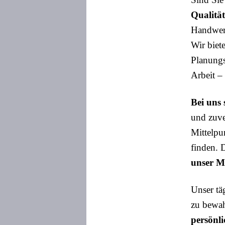
Qualitä
Handwerk
Wir biet
Planungs
Arbeit –
Bei uns 
und zuve
Mittelpu
finden. 
unser Mi
Unser tä
zu bewah
persönli