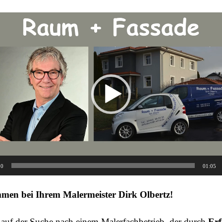
00
01:05
men bei Ihrem Malermeister Dirk Olbertz!
 auf der Suche nach einem Malerfachbetrieb, der durch
Erf