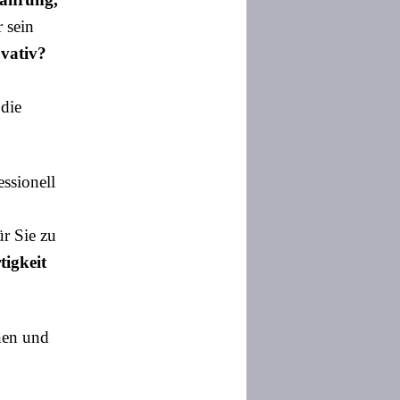
 sein
ovativ?
 die
essionell
ür Sie zu
tigkeit
nnen und