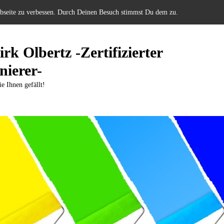
ebseite zu verbessen. Durch Deinen Besuch stimmst Du dem zu.
rk Olbertz -Zertifizierter
nierer-
ie Ihnen gefällt!