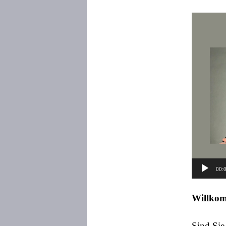
Video-
Player
00:
Willkom
Sind Sie