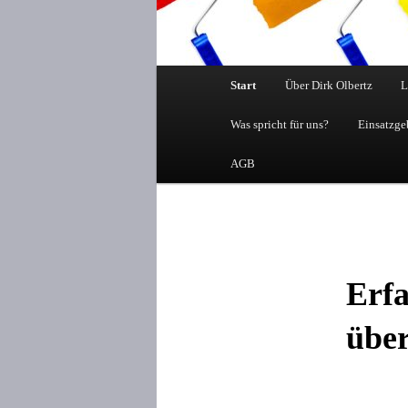
Hauptmenü
Start
Über Dirk Olbertz
L
Was spricht für uns?
Einsatzge
AGB
Erfa
über