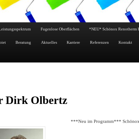
Leistungsspektrum
Fugenlose Oberflächen
*NEU* Schönox Renotherm 
biet
Beratung
Aktuelles
Karriere
Referenzen
Kontakt
 Dirk Olbertz
***Neu im Programm*** Schönox Re