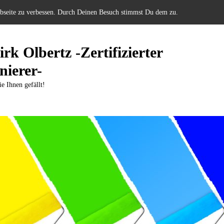
ebseite zu verbessen. Durch Deinen Besuch stimmst Du dem zu.
rk Olbertz -Zertifizierter
nierer-
ie Ihnen gefällt!