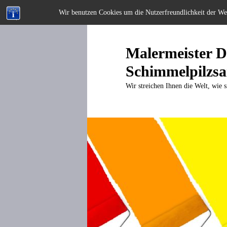
Wir benutzen Cookies um die Nutzerfreundlichkeit der W
Zum
primären
Inhalt
Malermeister Di
springen
Schimmelpilzsa
Wir streichen Ihnen die Welt, wie s