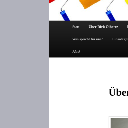
Hauptmenü
Start
Über Dirk Olbertz
Was spricht für uns?
Einsatzge
AGB
Über