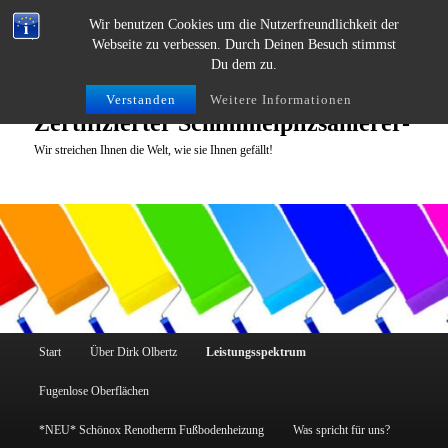
Zum
Wir benutzen Cookies um die Nutzerfreundlichkeit der
primären
Suche
Webseite zu verbessen. Durch Deinen Besuch stimmst
Inhalt
Du dem zu.
springen
Malermeister Dirk Olbertz -
Verstanden
Weitere Informationen
Zertifizierter Schimmelpilzsanierer-
Wir streichen Ihnen die Welt, wie sie Ihnen gefällt!
Hauptmenü
Start
Über Dirk Olbertz
Leistungsspektrum
Fugenlose Oberflächen
*NEU* Schönox Renotherm Fußbodenheizung
Was spricht für uns?