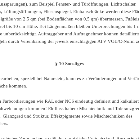
ussparungen), zum Beispiel Fenster- und Türöffnungen, Lichtschalter,
, Lüftungsöffnungen, Fliesenspiegel, Einbauschränke werden diese Flä
elgröße von 2,5 qm (bei Bodenflächen von 0,5 qm) übermessen, Fußlei
kel bis 10 cm Höhe. Bei Längenmaßen bleiben Unterbrechungen bis 1 
e unberücksichtigt. Auftraggeber und Auftragnehmer können detailliert
eln durch Vereinbarung der jeweils einschlägigen ATV VOB/C-Norm 
§ 10 Sonstiges
earbeiten, speziell bei Naturstein, kann es zu Veränderungen und Verf
läche kommen.
Farbcodierungen wie RAL oder NCS eindeutig definiert und kalkuliert
babweichungen kommen! Einfluss haben: Mischtechnik und Toleranzgre
, Glanzgrad und Struktur, Effektpigmente sowie Mischtechniken des
lers.
traggeber Verbraucher, so gilt der gesetzliche Gerichtsstand. Ansonsten i