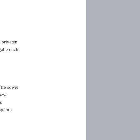
 privaten
gabe nach
ffe sowie
bzw.
s
ngebot