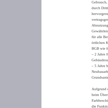
Gebrauch,
durch Drit
hervorgeru
vertragsge
Abnutzung 
Gewährleist
für alle B
örtlichen 
BGB wie fo
– 2 Jahre 
Gebäudesub
– 5 Jahre 
Neubauarbe
Grundsanie
Aufgrund d
beim Übers
Farbbeschi
die Funkti