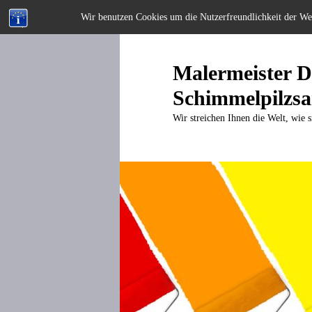
Wir benutzen Cookies um die Nutzerfreundlichkeit der W
Zum
primären
Inhalt
Malermeister Di
springen
Schimmelpilzsa
Wir streichen Ihnen die Welt, wie s