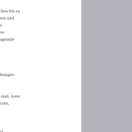
chen bis zu
sten und
m
ere
zugrunde
ärbungen
 sind, kann
nzen,
st