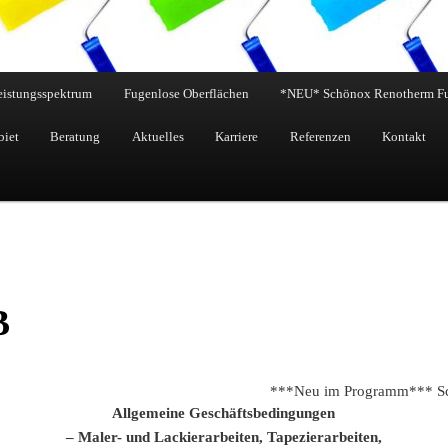
eistungsspektrum
Fugenlose Oberflächen
*NEU* Schönox Renotherm F
biet
Beratung
Aktuelles
Karriere
Referenzen
Kontakt
B
***Neu im Programm*** Schönox 
Allgemeine Geschäftsbedingungen
– Maler- und Lackierarbeiten, Tapezierarbeiten,