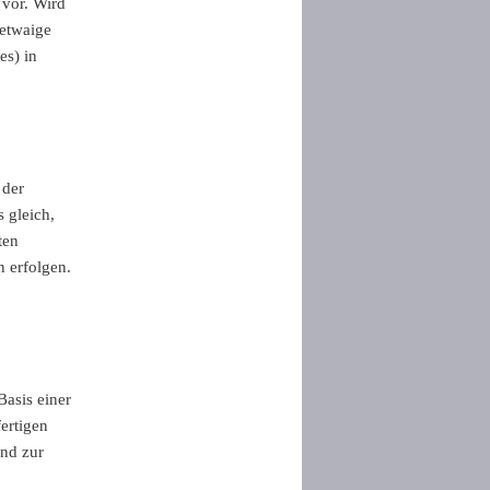
 vor. Wird
 etwaige
es) in
 der
 gleich,
ten
 erfolgen.
Basis einer
ertigen
and zur