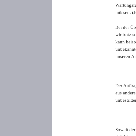
Wartungsfu
müssen. (Je
Bei der Üb
wir trotz 
kann beisp
unbekannte
unseren A
Der Auftra
aus andere
unbestritte
Soweit der