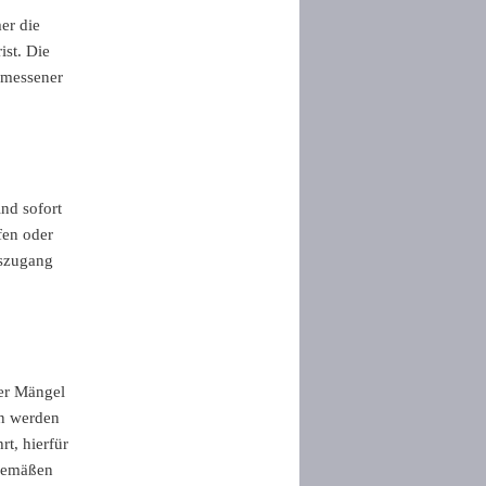
er die
ist. Die
emessener
nd sofort
ffen oder
gszugang
ser Mängel
en werden
t, hierfür
hgemäßen