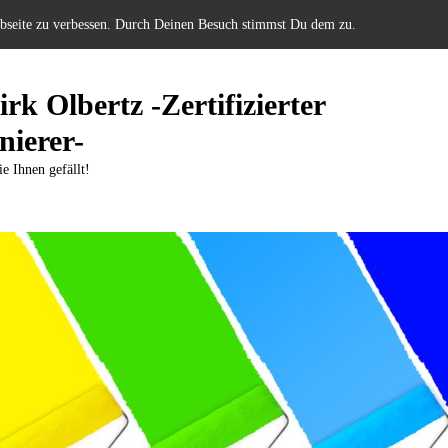
ebseite zu verbessen. Durch Deinen Besuch stimmst Du dem zu.
rk Olbertz -Zertifizierter
nierer-
ie Ihnen gefällt!