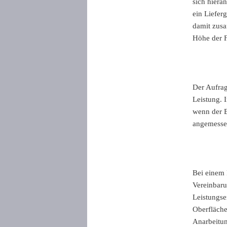
sich hiera
ein Liefer
damit zusa
Höhe der F
Der Aufrag
Leistung. 
wenn der B
angemessen
Bei einem 
Vereinbarun
Leistungse
Oberfläche
Anarbeitun