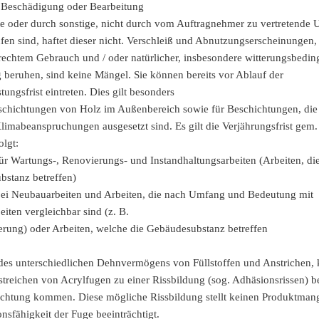
 Beschädigung oder Bearbeitung
te oder durch sonstige, nicht durch vom Auftragnehmer zu vertretende
fen sind, haftet dieser nicht. Verschleiß und Abnutzungserscheinungen, 
rechtem Gebrauch und / oder natürlicher, insbesondere witterungsbedin
beruhen, sind keine Mängel. Sie können bereits vor Ablauf der
ungsfrist eintreten. Dies gilt besonders
eschichtungen von Holz im Außenbereich sowie für Beschichtungen, die
Klimabeanspruchungen ausgesetzt sind. Es gilt die Verjährungsfrist gem
lgt:
für Wartungs-, Renovierungs- und Instandhaltungsarbeiten (Arbeiten, die
stanz betreffen)
bei Neubauarbeiten und Arbeiten, die nach Umfang und Bedeutung mit
iten vergleichbar sind (z. B.
rung) oder Arbeiten, welche die Gebäudesubstanz betreffen
es unterschiedlichen Dehnvermögens von Füllstoffen und Anstrichen, 
treichen von Acrylfugen zu einer Rissbildung (sog. Adhäsionsrissen) be
chtung kommen. Diese mögliche Rissbildung stellt keinen Produktmange
onsfähigkeit der Fuge beeinträchtigt.