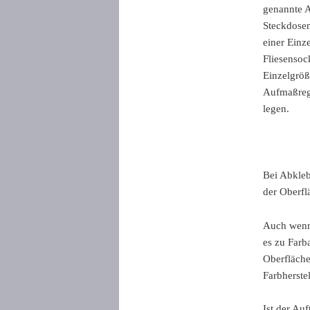
genannte A
Steckdosen
einer Einz
Fliesensoc
Einzelgröß
Aufmaßreg
legen.
Bei Abkleb
der Oberf
Auch wenn 
es zu Far
Oberfläche
Farbherstel
Ist der Auf