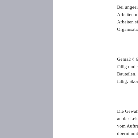
Bei ungee
Arbeiten u
Arbeiten s
Organisati
Gemäß § 63
fällig und 
Bauteilen.
fällig. Sk
Die Gewähr
an der Lei
vom Auftra
übernimmt 