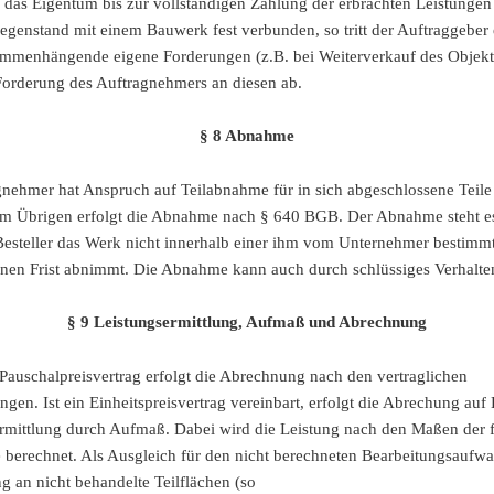
n das Eigentum bis zur vollständigen Zahlung der erbrachten Leistungen
gegenstand mit einem Bauwerk fest verbunden, so tritt der Auftraggeber
mmenhängende eigene Forderungen (z.B. bei Weiterverkauf des Objekt
orderung des Auftragnehmers an diesen ab.
§ 8 Abnahme
nehmer hat Anspruch auf Teilabnahme für in sich abgeschlossene Teile
Im Übrigen erfolgt die Abnahme nach § 640 BGB. Der Abnahme steht es
esteller das Werk nicht innerhalb einer ihm vom Unternehmer bestimm
en Frist abnimmt. Die Abnahme kann auch durch schlüssiges Verhalten
§ 9 Leistungsermittlung, Aufmaß und Abrechnung
Pauschalpreisvertrag erfolgt die Abrechnung nach den vertraglichen
gen. Ist ein Einheitspreisvertrag vereinbart, erfolgt die Abrechung auf 
rmittlung durch Aufmaß. Dabei wird die Leistung nach den Maßen der f
 berechnet. Als Ausgleich für den nicht berechneten Bearbeitungsaufw
g an nicht behandelte Teilflächen (so