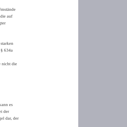
 Umstände
die auf
gter
 starken
. § 634a
 nicht die
kann es
i der
l dar, der