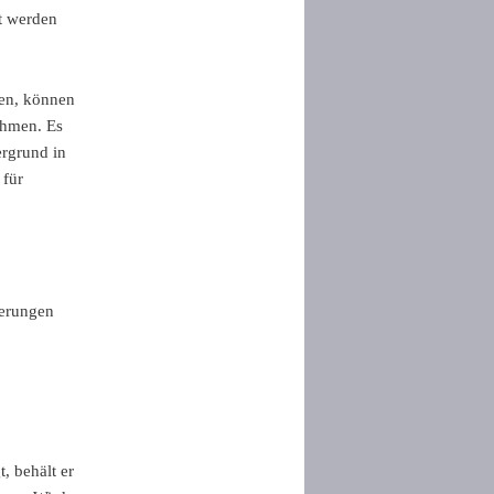
t werden
gen, können
ehmen. Es
rgrund in
 für
derungen
, behält er