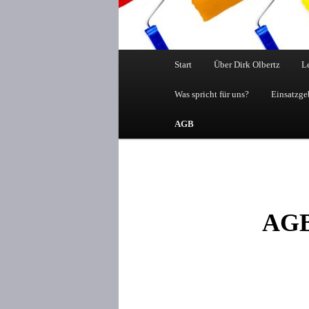
Hauptmenü
Start
Über Dirk Olbertz
L
Was spricht für uns?
Einsatzge
AGB
AG