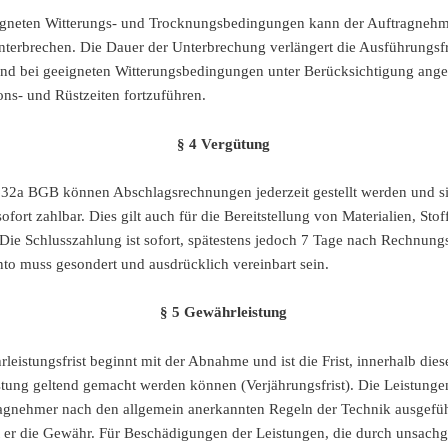
igneten Witterungs- und Trocknungsbedingungen kann der Auftragnehm
nterbrechen. Die Dauer der Unterbrechung verlängert die Ausführungsfr
ind bei geeigneten Witterungsbedingungen unter Berücksichtigung ang
ons- und Rüstzeiten fortzuführen.
§ 4 Vergütung
2a BGB können Abschlagsrechnungen jederzeit gestellt werden und si
sofort zahlbar. Dies gilt auch für die Bereitstellung von Materialien, Sto
 Die Schlusszahlung ist sofort, spätestens jedoch 7 Tage nach Rechnun
onto muss gesondert und ausdrücklich vereinbart sein.
§ 5 Gewährleistung
leistungsfrist beginnt mit der Abnahme und ist die Frist, innerhalb die
stung geltend gemacht werden können (Verjährungsfrist). Die Leistung
gnehmer nach den allgemein anerkannten Regeln der Technik ausgeführ
er die Gewähr. Für Beschädigungen der Leistungen, die durch unsac