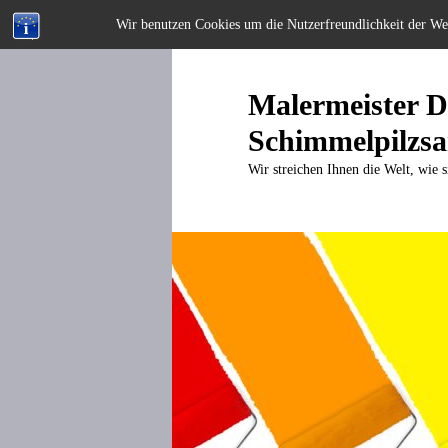
Wir benutzen Cookies um die Nutzerfreundlichkeit der W
Zum
primären
Inhalt
Malermeister Di
springen
Schimmelpilzsa
Wir streichen Ihnen die Welt, wie s