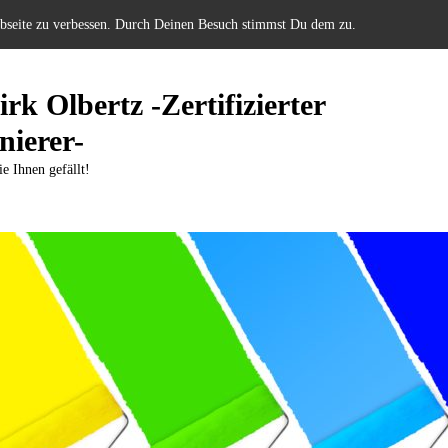
ebseite zu verbessen. Durch Deinen Besuch stimmst Du dem zu.
rk Olbertz -Zertifizierter
nierer-
ie Ihnen gefällt!