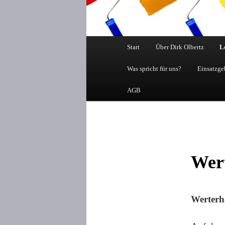
Hauptmenü
Start
Über Dirk Olbertz
L
Was spricht für uns?
Einsatzge
AGB
Wert
Werterh